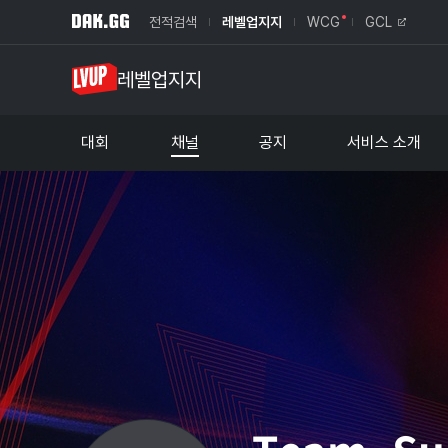
전적검색
레벨업지지
WCG
GCL
레벨업지지
대회
채널
공지
서비스 소개
레벨업 대회
서비스 소개
라이엇 아마추어리그
제휴문의
펍지 아마추어대회