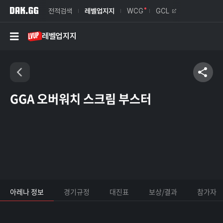
전적검색
레벨업지지
WCG
GCL
레벨업지지
GGA 오버워치 스크림 부스터
아레나 정보
경기규정
대진표
보상/결과
참가자